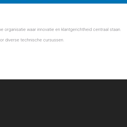
 organisatie waar innovatie en klantgerichtheid centraal staan.
voor diverse technische cursussen.