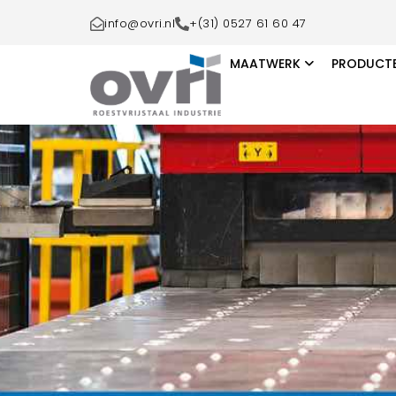
Skip
info@ovri.nl
+(31) 0527 61 60 47
to
content
MAATWERK
PRODUCT