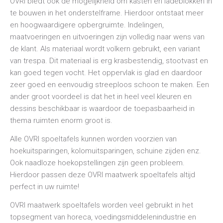
OVRI biedt ook de mogelijkheid om kasten en ladeblokken in
te bouwen in het onderstelframe. Hierdoor ontstaat meer
en hoogwaardigere opbergruimte. Indelingen,
maatvoeringen en uitvoeringen zijn volledig naar wens van
de klant. Als materiaal wordt volkern gebruikt, een variant
van trespa. Dit materiaal is erg krasbestendig, stootvast en
kan goed tegen vocht. Het oppervlak is glad en daardoor
zeer goed en eenvoudig streeploos schoon te maken. Een
ander groot voordeel is dat het in heel veel kleuren en
dessins beschikbaar is waardoor de toepasbaarheid in
thema ruimten enorm groot is.
Alle OVRI spoeltafels kunnen worden voorzien van
hoekuitsparingen, kolomuitsparingen, schuine zijden enz.
Ook naadloze hoekopstellingen zijn geen probleem.
Hierdoor passen deze OVRI maatwerk spoeltafels altijd
perfect in uw ruimte!
OVRI maatwerk spoeltafels worden veel gebruikt in het
topsegment van horeca, voedingsmiddelenindustrie en