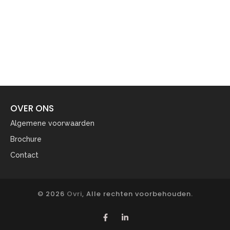
OVER ONS
Algemene voorwaarden
Brochure
Contact
© 2026
Ovri
, Alle rechten voorbehouden.
F
L
a
i
c
n